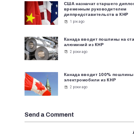
США назначат старшего дипло
временным руководителем
диппредставительств в КНР
1 рік ago
Канада вводит пошлины на ст
алюминий из КНР
2 роки ago
Канада вводит 100% пошлины
электромобили из КНР
2 роки ago
Send a Comment