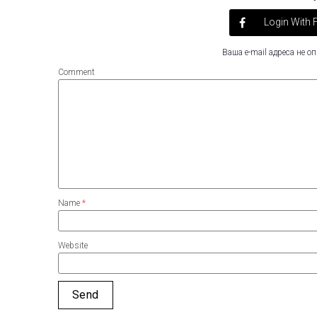
Login With
Ваша e-mail адреса не 
Comment
Name
*
Website