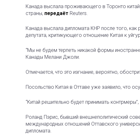
Канада выслала проживающего в Торонто китай
страны,
передаёт
Reuters.
Канада выслала дипломата КНР после того, как 
депутата, критикующего отношение Китая к уйг
“Мы не будем терпеть никакой формы иностранно
Канады Мелани Джоли.
Отмечается, что это изгнание, вероятно, обостр
Посольство Китая в Оттаве уже заявило, что ос
“Китай решительно будет принимать контрмеры”,
Роланд Пэрис, бывший внешнеполитический сов
международных отношений Оттавского университе
дипломата.