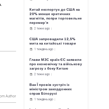
.
Китай експортує до США на
20% менше критичних
магнітів, попри торговельне
перемир’я
2 тижні ago
США запровадили 12,5%
мита на китайські товари
1 тиждень ago
Глави МЗС країн ЄС заявили
про економічну та військову
загрозу з боку Китаю
2 тижні ago
Ван Ї провів зустріч із
міністром закордонних
справ Білорусі
rom Author
1 тиждень ago