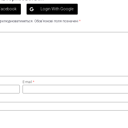
 Facebook
Login With Google
оприлюднюватиметься.
Обов’язкові поля позначені
*
E-mail
*