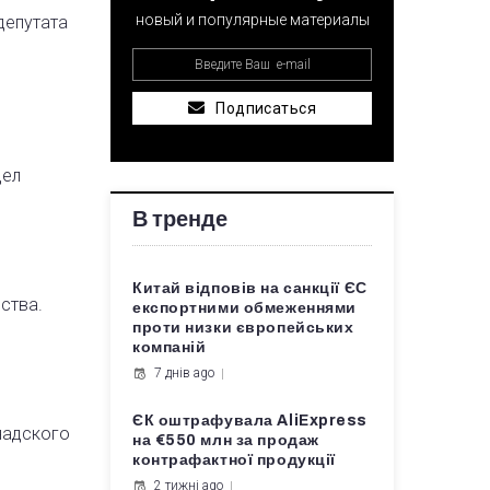
новый и популярные материалы
депутата
Подписаться
дел
В тренде
Китай відповів на санкції ЄС
ства.
експортними обмеженнями
проти низки європейських
компаній
7 днів ago
ЄК оштрафувала AliExpress
надского
на €550 млн за продаж
контрафактної продукції
2 тижні ago