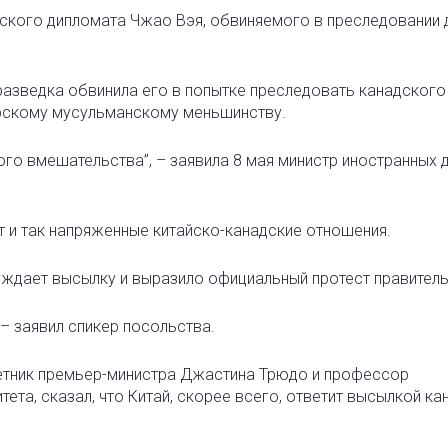
ского дипломата Чжао Вэя, обвиняемого в преследовании 
разведка обвинила его в попытке преследовать канадского
урскому мусульманскому меньшинству.
го вмешательства”, – заявила 8 мая министр иностранных 
ит и так напряженные китайско-канадские отношения.
уждает высылку и выразило официальный протест правитель
 – заявил спикер посольства.
етник премьер-министра Джастина Трюдо и профессор
та, сказал, что Китай, скорее всего, ответит высылкой ка