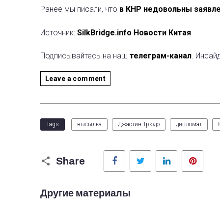
Ранее мы писали, что
в КНР недовольны заявле
Источник:
SilkBridge.info Новости Китая
Подписывайтесь на наш
телеграм-канал
. Инсай
Leave a comment
Tags
высылка
Джастин Трюдо
дипломат
Facebook
Twitter
LinkedIn
Pinter
Share
Другие материалы