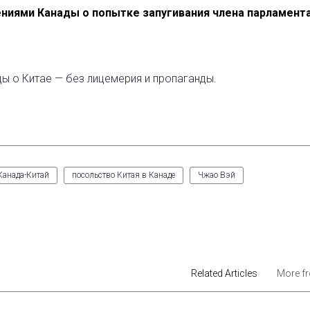
ниями Канады о попытке запугивания члена парламента
ды о Китае — без лицемерия и пропаганды.
Канада-Китай
посольство Китая в Канаде
Чжао Вэй
est
Related Articles
More f