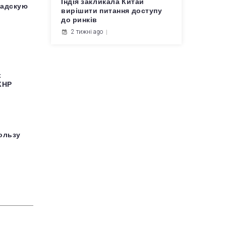
Індія закликала Китай
надскую
вирішити питання доступу
до ринків
2 тижні ago
х
КНР
ользу