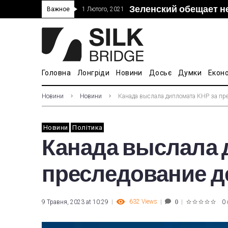
Зеленский обещает н
“Дочка” Beijing Skyr
Прошло 5-тое засед
В Украине ввели пош
Важное
1 Лютого, 2021
покупке “Мотор Сич”
вопросам культуры
Головна
Лонгріди
Новини
Досьє
Думки
Екон
Новини
Новини
Канада выслала дипломата КНР за пре
Новини
Політика
Канада выслала 
преследование д
632
Views
9 Травня, 2023 at 10:29
0
0
1
2
3
4
5