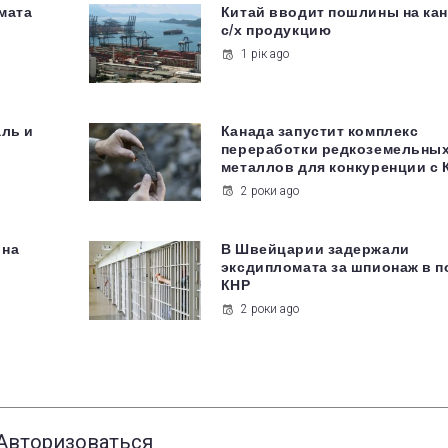
мата
Китай вводит пошлины на ка
с/х продукцию
1 рік ago
аль и
Канада запустит комплекс
переработки редкоземельны
металлов для конкуренции с 
2 роки ago
 на
В Швейцарии задержали
эксдипломата за шпионаж в п
КНР
2 роки ago
Авторизоваться