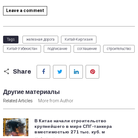
Leave a comment
Tags
железная дорога
Китай-Киргизия
Китай-Узбекистан
подписание
соглашение
строительство
Facebook
Twitter
LinkedIn
Pinterest
Share
Другие материалы
Related Articles
More from Author
В Китае начали строительство
крупнейшего в мире СПГ-танкера
вместимостью 271 тыс. куб. м