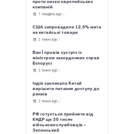
проти низки європейських
компаній
1 тиждень ago
США запровадили 12,5% мита
на китайські товари
2 тижні ago
Ван Ї провів зустріч із
міністром закордонних справ
Білорусі
2 тижні ago
Індія закликала Китай
вирішити питання доступу до
ринків
2 тижні ago
РФ готується прийняти від
КНДР ще 30 тисяч
військовослужбовців –
Зеленський