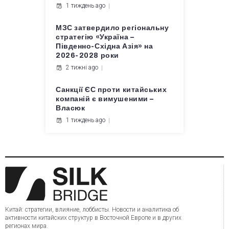
1 тиждень ago
МЗС затвердило регіональну
стратегію «Україна –
Південно-Східна Азія» на
2026-2028 роки
2 тижні ago
Санкції ЄС проти китайських
компаній є вимушеними –
Власюк
1 тиждень ago
Китай: стратегии, влияние, лоббисты. Новости и аналитика об
активности китайских структур в Восточной Европе и в других
регионах мира.