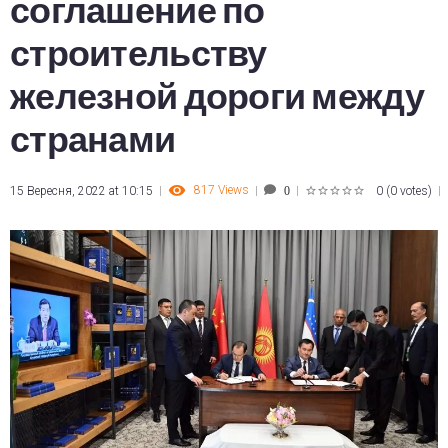
соглашение по
строительству
железной дороги между
странами
817
Views
15 Вересня, 2022 at 10:15
0
(
0 votes
)
0
1
2
3
4
5