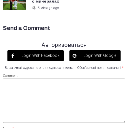
о минералах
5 місяців ago
Send a Comment
Авторизоваться
Login With Facebook
Login With Google
Ваша e-mail адреса не оприлюднюватиметься.
Обов’язкові поля позначені
*
Comment