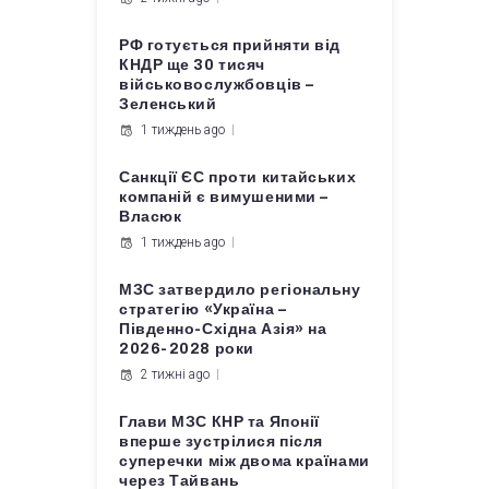
РФ готується прийняти від
КНДР ще 30 тисяч
військовослужбовців –
Зеленський
1 тиждень ago
Санкції ЄС проти китайських
компаній є вимушеними –
Власюк
1 тиждень ago
МЗС затвердило регіональну
стратегію «Україна –
Південно-Східна Азія» на
2026-2028 роки
2 тижні ago
Глави МЗС КНР та Японії
вперше зустрілися після
суперечки між двома країнами
через Тайвань