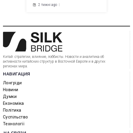
2 тижні ago
Китай: стратегии, влияние, лоббисты. Новости и аналитика об
активности китайских структур в Восточной Европе и в других
регионах мира.
НАВИГАЦИЯ
Лонгріди
Новини
Думки
Економіка
Політика
Суспільство
Технології