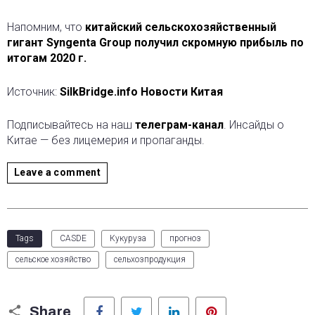
Напомним, что
китайский сельскохозяйственный
гигант Syngenta Group получил скромную прибыль по
итогам 2020 г.
Источник:
SilkBridge.info Новости Китая
Подписывайтесь на наш
телеграм-канал
. Инсайды о
Китае — без лицемерия и пропаганды.
Leave a comment
Tags
CASDE
Кукуруза
прогноз
сельское хозяйство
сельхозпродукция
Facebook
Twitter
LinkedIn
Pinterest
Share