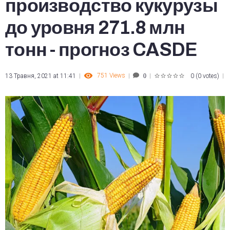
производство кукурузы
до уровня 271.8 млн
тонн - прогноз CASDE
751
Views
13 Травня, 2021 at 11:41
0
(
0 votes
)
0
1
2
3
4
5