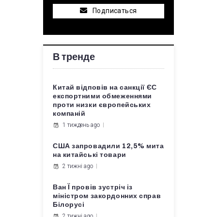
Подписаться
В тренде
Китай відповів на санкції ЄС
експортними обмеженнями
проти низки європейських
компаній
1 тиждень ago
США запровадили 12,5% мита
на китайські товари
2 тижні ago
Ван Ї провів зустріч із
міністром закордонних справ
Білорусі
2 тижні ago