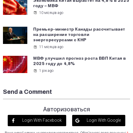
Экономика Китая вырастет на 4,8% в 2025
году – МВФ
10 місяців ago
Премьер-министр Канады рассчитывает
на расширение торговли
энергоресурсами с КНР
11 місяців ago
МВФ улучшил прогноз роста ВВП Китая в
2025 году до 4,8%
1 рік ago
Send a Comment
Авторизоваться
Login With Facebook
Login With Google
Ваша e-mail адреса не оприлюднюватиметься.
Обов’язкові поля позначені
*