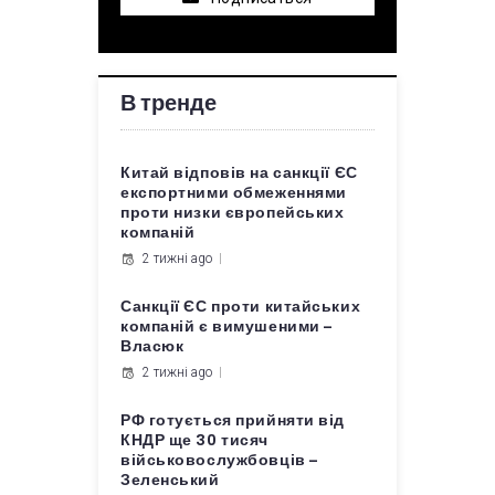
В тренде
Китай відповів на санкції ЄС
експортними обмеженнями
проти низки європейських
компаній
2 тижні ago
Санкції ЄС проти китайських
компаній є вимушеними –
Власюк
2 тижні ago
РФ готується прийняти від
КНДР ще 30 тисяч
військовослужбовців –
Зеленський