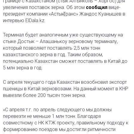
границе с Казахстаном (стык Алтынколь – Хоргос) для
увеличения поставок зерна. Об этом
сообщил
вице-
президент компании «Астық Транс» Жандос Куанышев в
интервью ElDala.kz.
Терминал будет аналогичным уже существующему на
стыке Достык – Алашанькоу зерновому терминалу,
который позволяет поставлять 2,5 млн тонн
казахстанского зерна в год. Таким образом,
потенциально Казахстан сможет поставлять в Китай до
5 млн зерна в год.
С апреля текущего года Казахстан возобновил экспорт
пшеницы в Китай зерновозами. На данный момент в КНР
вывезли более 200 тысяч тонн зерна.
«С апреля т.г. по апрель следующего мы должны
перевезти не меньше 1 млн тонн. Благодаря
совместному с НК КТЖ проекту, правильному подходу к
формированию поездов мы достигли ритмичности