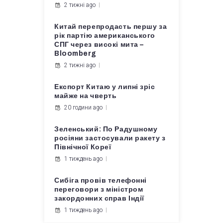
2 тижні ago
Китай перепродасть першу за
рік партію американського
СПГ через високі мита –
Bloomberg
2 тижні ago
Експорт Китаю у липні зріс
майже на чверть
20 години ago
Зеленський: По Радушному
росіяни застосували ракету з
Північної Кореї
1 тиждень ago
Сибіга провів телефонні
переговори з міністром
закордонних справ Індії
1 тиждень ago