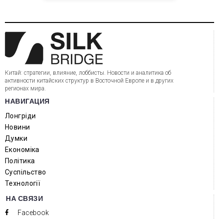
Китай: стратегии, влияние, лоббисты. Новости и аналитика об
активности китайских структур в Восточной Европе и в других
регионах мира.
НАВИГАЦИЯ
Лонгріди
Новини
Думки
Економіка
Політика
Суспільство
Технології
НА СВЯЗИ
Facebook