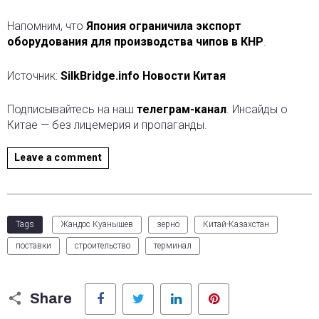
Напомним, что
Япония ограничила экспорт
оборудования для производства чипов в КНР
.
Источник:
SilkBridge.info Новости Китая
Подписывайтесь на наш
телеграм-канал
. Инсайды о
Китае — без лицемерия и пропаганды.
Leave a comment
Tags
Жандос Куанышев
зерно
Китай-Казахстан
поставки
строительство
терминал
Facebook
Twitter
LinkedIn
Pinterest
Share