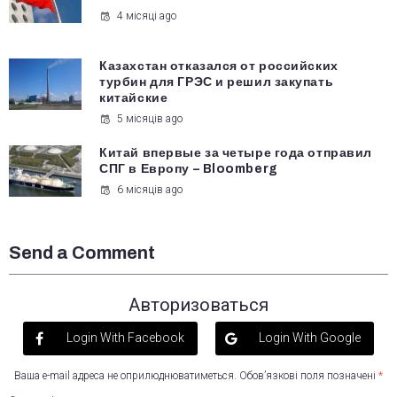
4 місяці ago
Казахстан отказался от российских
турбин для ГРЭС и решил закупать
китайские
5 місяців ago
Китай впервые за четыре года отправил
СПГ в Европу – Bloomberg
6 місяців ago
Send a Comment
Авторизоваться
Login With Facebook
Login With Google
Ваша e-mail адреса не оприлюднюватиметься.
Обов’язкові поля позначені
*