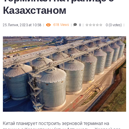
Казахстаном
618
Views
25 Липня, 2023 at 10:58
0
(
0 votes
)
0
1
2
3
4
5
Китай планирует построить зерновой терминал на