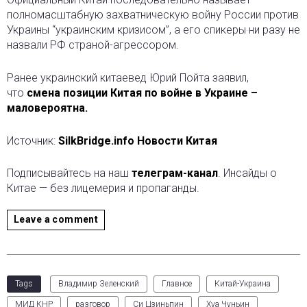
полномасштабную захватническую войну России против
Украины “украинским кризисом”, а его спикеры ни разу не
назвали РФ страной-агрессором.
Ранее украинский китаевед Юрий Пойта заявил,
что
смена позиции Китая по войне в Украине –
маловероятна.
Источник:
SilkBridge.info Новости Китая
Подписывайтесь на наш
телеграм-канал
. Инсайды о
Китае — без лицемерия и пропаганды.
Leave a comment
Tags
Владимир Зеленский
Главное
Китай-Украина
МИД КНР
разговор
Си Цзиньпин
Хуа Чуньин