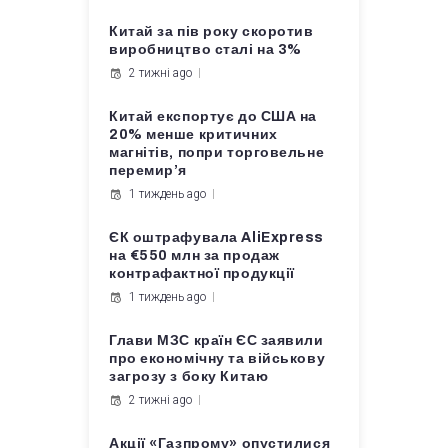
Китай за пів року скоротив
виробництво сталі на 3%
2 тижні ago
Китай експортує до США на
20% менше критичних
магнітів, попри торговельне
перемир’я
1 тиждень ago
ЄК оштрафувала AliExpress
на €550 млн за продаж
контрафактної продукції
1 тиждень ago
Глави МЗС країн ЄС заявили
про економічну та військову
загрозу з боку Китаю
2 тижні ago
Акції «Газпрому» опустилися