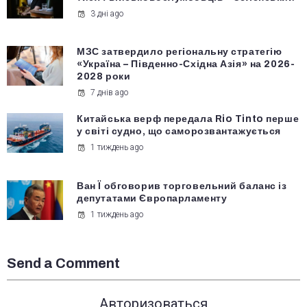
3 дні ago
МЗС затвердило регіональну стратегію
«Україна – Південно-Східна Азія» на 2026-
2028 роки
7 днів ago
Китайська верф передала Rio Tinto перше
у світі судно, що саморозвантажується
1 тиждень ago
Ван Ї обговорив торговельний баланс із
депутатами Європарламенту
1 тиждень ago
Send a Comment
Авторизоваться