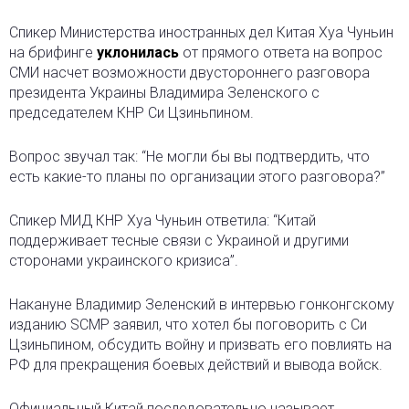
Спикер Министерства иностранных дел Китая Хуа Чуньин
на брифинге
уклонилась
от прямого ответа на вопрос
СМИ насчет возможности двустороннего разговора
президента Украины Владимира Зеленского с
председателем КНР Си Цзиньпином.
Вопрос звучал так: “Не могли бы вы подтвердить, что
есть какие-то планы по организации этого разговора?”
Спикер МИД КНР Хуа Чуньин ответила: “Китай
поддерживает тесные связи с Украиной и другими
сторонами украинского кризиса”.
Накануне Владимир Зеленский в интервью гонконгскому
изданию SCMP заявил, что хотел бы поговорить с Си
Цзиньпином, обсудить войну и призвать его повлиять на
РФ для прекращения боевых действий и вывода войск.
Официальный Китай последовательно называет