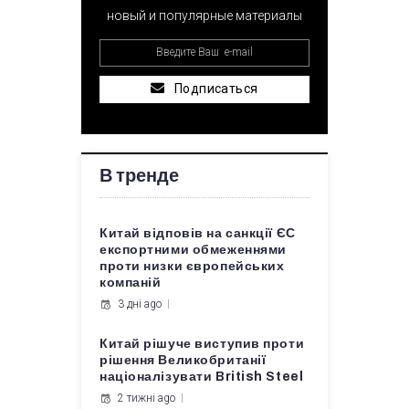
новый и популярные материалы
Подписаться
В тренде
Китай відповів на санкції ЄС
експортними обмеженнями
проти низки європейських
компаній
3 дні ago
Китай рішуче виступив проти
рішення Великобританії
націоналізувати British Steel
2 тижні ago