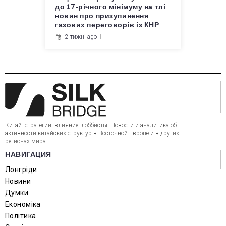
до 17-річного мінімуму на тлі
новин про призупинення
газових переговорів із КНР
2 тижні ago
Китай: стратегии, влияние, лоббисты. Новости и аналитика об
активности китайских структур в Восточной Европе и в других
регионах мира.
НАВИГАЦИЯ
Лонгріди
Новини
Думки
Економіка
Політика