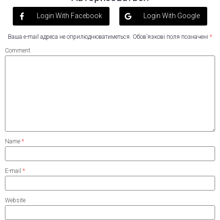
Login With Facebook
Login With Google
Ваша e-mail адреса не оприлюднюватиметься.
Обов’язкові поля позначені
*
Comment
Name
*
E-mail
*
Website