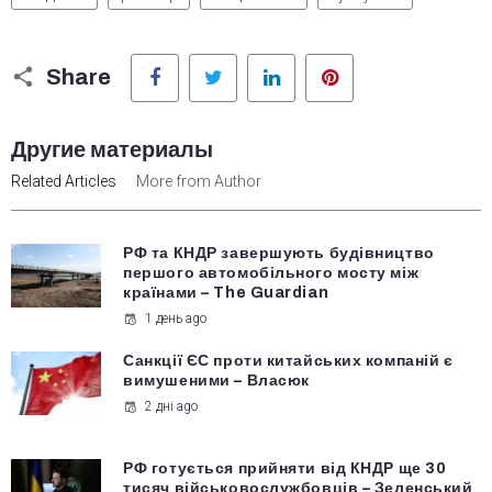
Facebook
Twitter
LinkedIn
Pinterest
Share
Другие материалы
Related Articles
More from Author
РФ та КНДР завершують будівництво
першого автомобільного мосту між
країнами – The Guardian
1 день ago
Санкції ЄС проти китайських компаній є
вимушеними – Власюк
2 дні ago
РФ готується прийняти від КНДР ще 30
тисяч військовослужбовців – Зеленський