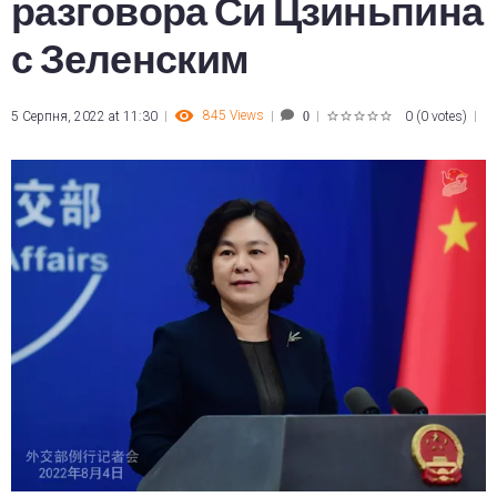
разговора Си Цзиньпина
с Зеленским
845
Views
5 Серпня, 2022 at 11:30
0
(
0 votes
)
0
1
2
3
4
5