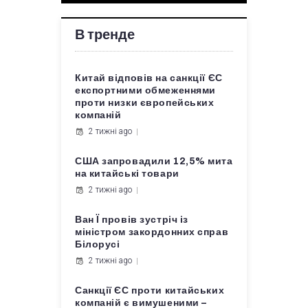
В тренде
Китай відповів на санкції ЄС
експортними обмеженнями
проти низки європейських
компаній
2 тижні ago
США запровадили 12,5% мита
на китайські товари
2 тижні ago
Ван Ї провів зустріч із
міністром закордонних справ
Білорусі
2 тижні ago
Санкції ЄС проти китайських
компаній є вимушеними –