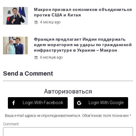
Макрон призвал союзников объединиться
против США и Китая
4 місяці ago
Франция предлагает Индии поддержать
идею моратория на удары по гражданской
инфраструктуре в Украине – Макрон
6 місяців ago
Send a Comment
Авторизоваться
Login With Facebook
Login With Google
Ваша e-mail адреса не оприлюднюватиметься.
Обов’язкові поля позначені
*
Comment