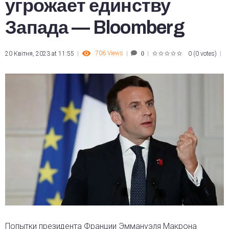
угрожает единству
Запада — Bloomberg
706
Views
20 Квітня, 2023 at 11:55
0
(
0 votes
)
0
1
2
3
4
5
Попытки президента Франции Эммануэля Макрона