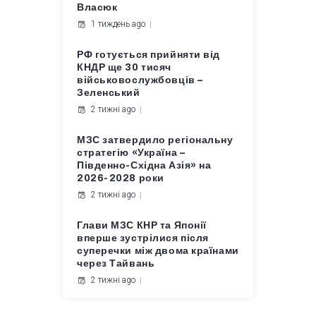
Власюк
1 тиждень ago
РФ готується прийняти від
КНДР ще 30 тисяч
військовослужбовців –
Зеленський
2 тижні ago
МЗС затвердило регіональну
стратегію «Україна –
Південно-Східна Азія» на
2026-2028 роки
2 тижні ago
Глави МЗС КНР та Японії
вперше зустрілися після
суперечки між двома країнами
через Тайвань
2 тижні ago