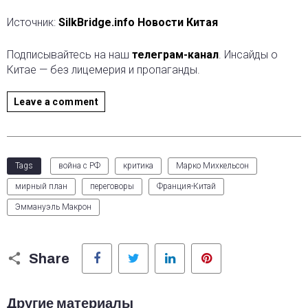
Источник:
SilkBridge.info Новости Китая
Подписывайтесь на наш
телеграм-канал
. Инсайды о
Китае — без лицемерия и пропаганды.
Leave a comment
Tags
война с РФ
критика
Марко Михкельсон
мирный план
переговоры
Франция-Китай
Эммануэль Макрон
Facebook
Twitter
LinkedIn
Pinterest
Share
Другие материалы