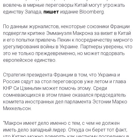
вовлечь в мирные переговоры Китай могут угрожать
единству Запада,
пишет
издание Bloomberg.
По данным журналистов, некоторые союзники Франции
подвергли критике Эммануэля Макрона за визит в Китай
и его попытки привлечь Пекин к посредничеству мирного
урегулирования войны в Украине. Партнеры уверены, что
это не только преждевременно, но может подорвать
европейское единство.
Стратегия президента Франции в том, что Украина и
Россия сядут за стол переговоров уже летом и глава
КНР Си Цзиньпин может помочь этому. Среди
сомневающихся в этом плане оказался председатель
комитета иностранных дел парламента Эстонии Марко
Михкельсон.
“Макрон имеет дело именно с тем, с чем не должен
иметь дело западный лидер. Откуда он берет тот факт,
что Китаю можно доверять как честному посреднику в