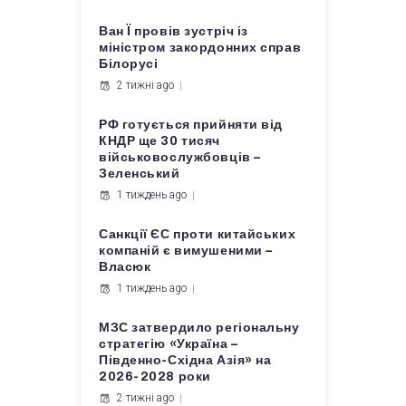
Ван Ї провів зустріч із
міністром закордонних справ
Білорусі
2 тижні ago
РФ готується прийняти від
КНДР ще 30 тисяч
військовослужбовців –
Зеленський
1 тиждень ago
Санкції ЄС проти китайських
компаній є вимушеними –
Власюк
1 тиждень ago
МЗС затвердило регіональну
стратегію «Україна –
Південно-Східна Азія» на
2026-2028 роки
2 тижні ago