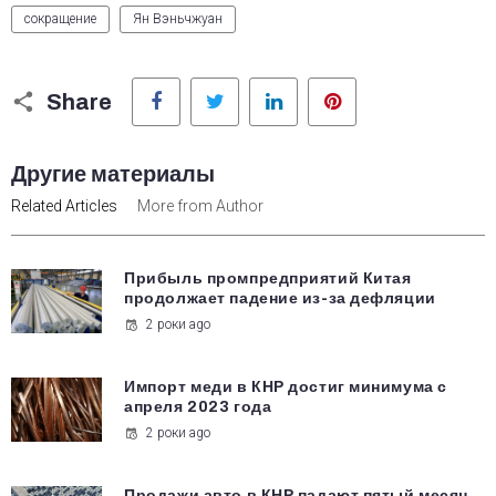
сокращение
Ян Вэньчжуан
Facebook
Twitter
LinkedIn
Pinterest
Share
Другие материалы
Related Articles
More from Author
Прибыль промпредприятий Китая
продолжает падение из-за дефляции
2 роки ago
Импорт меди в КНР достиг минимума с
апреля 2023 года
2 роки ago
Продажи авто в КНР падают пятый месяц