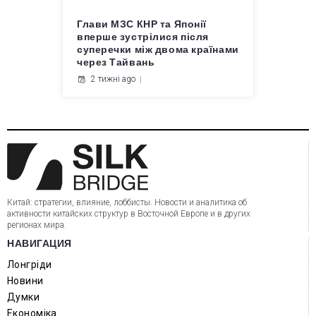
Глави МЗС КНР та Японії
вперше зустрілися після
суперечки між двома країнами
через Тайвань
2 тижні ago
Китай: стратегии, влияние, лоббисты. Новости и аналитика об
активности китайских структур в Восточной Европе и в других
регионах мира.
НАВИГАЦИЯ
Лонгріди
Новини
Думки
Економіка