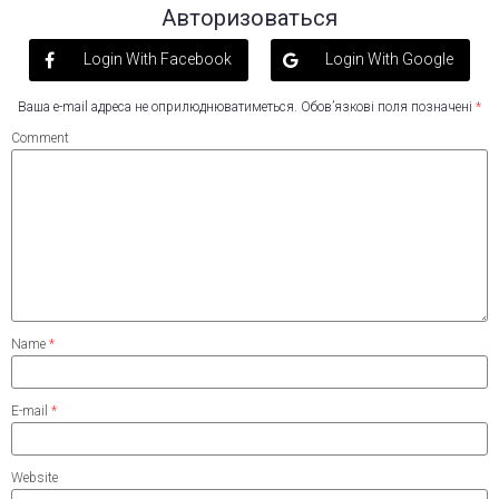
Авторизоваться
Login With Facebook
Login With Google
Ваша e-mail адреса не оприлюднюватиметься.
Обов’язкові поля позначені
*
Comment
Name
*
E-mail
*
Website