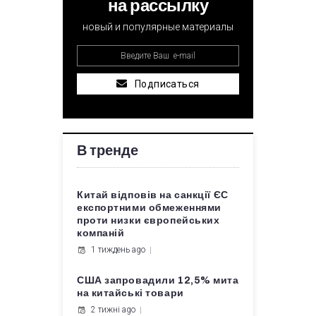
на рассылку
новый и популярные материалы
Подписаться
В тренде
Китай відповів на санкції ЄС
експортними обмеженнями
проти низки європейських
компаній
1 тиждень ago
США запровадили 12,5% мита
на китайські товари
2 тижні ago