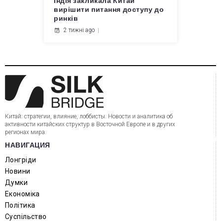
Індія закликала Китай
вирішити питання доступу до
ринків
2 тижні ago
Китай: стратегии, влияние, лоббисты. Новости и аналитика об
активности китайских структур в Восточной Европе и в других
регионах мира.
НАВИГАЦИЯ
Лонгріди
Новини
Думки
Економіка
Політика
Суспільство