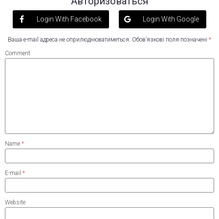
Авторизоваться
Login With Facebook
Login With Google
Ваша e-mail адреса не оприлюднюватиметься.
Обов’язкові поля позначені
*
Comment
Name
*
E-mail
*
Website