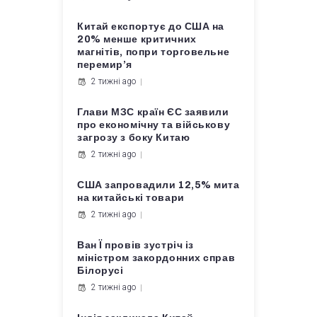
Китай експортує до США на
20% менше критичних
магнітів, попри торговельне
перемир’я
2 тижні ago
Глави МЗС країн ЄС заявили
про економічну та військову
загрозу з боку Китаю
2 тижні ago
США запровадили 12,5% мита
на китайські товари
2 тижні ago
Ван Ї провів зустріч із
міністром закордонних справ
Білорусі
2 тижні ago