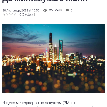
363
Views
30 Листопада, 2023 at 10:55
0
0
(
0 votes
)
1
2
3
4
5
Индекс менеджеров по закупкам (PMI) в