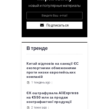
новый и популярные материалы
Подписаться
В тренде
Китай відповів на санкції ЄС
експортними обмеженнями
проти низки європейських
компаній
1 тиждень ago
ЄК оштрафувала AliExpress
на €550 млн за продаж
контрафактної продукції
2 тижні ago