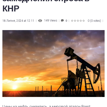
КНР
149
Views
18 Липня, 2024 at 12:11
0
(
0 votes
)
0
1
2
3
4
5
Цены на нефть снизились, а мировой эталон Brent