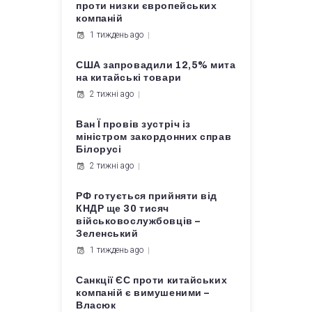
проти низки європейських
компаній
1 тиждень ago
США запровадили 12,5% мита
на китайські товари
2 тижні ago
Ван Ї провів зустріч із
міністром закордонних справ
Білорусі
2 тижні ago
РФ готується прийняти від
КНДР ще 30 тисяч
військовослужбовців –
Зеленський
1 тиждень ago
Санкції ЄС проти китайських
компаній є вимушеними –
Власюк