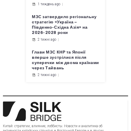
1 тиждень ago
МЗС затвердило регіональну
стратегію «Україна –
Південно-Східна Азія» на
2026-2028 роки
2 тижні ago
Глави МЗС КНР та Японії
вперше зустрілися після
суперечки між двома країнами
через Тайвань
2 тижні ago
Китай: стратегии, влияние, лоббисты. Новости и аналитика об
активности китайских структур в Восточной Европе и в других