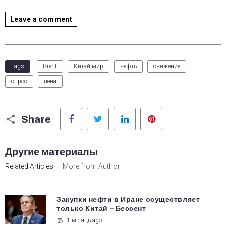
Leave a comment
Tags
Brent
Китай-мир
нефть
снижение
спрос
цена
Facebook
Twitter
LinkedIn
Pinterest
Share
Другие материалы
Related Articles
More from Author
Закупки нефти в Иране осуществляет
только Китай – Бессент
1 місяць ago