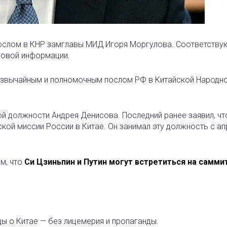
послом в КНР замглавы МИД Игоря Моргулова. Соответств
вовой информации.
езвычайным и полномочным послом РФ в Китайской Народн
й должности Андрея Денисова. Последний ранее заявил, чт
кой миссии России в Китае. Он занимал эту должность с ап
м, что
Си Цзиньпин и Путин могут встретиться на самми
ды о Китае — без лицемерия и пропаганды.