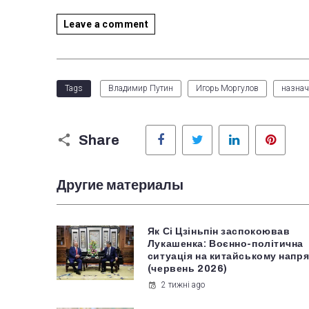
Leave a comment
Tags
Владимир Путин
Игорь Моргулов
назнач
Facebook
Twitter
LinkedIn
Pinter
Share
Другие материалы
Як Сі Цзіньпін заспокоював
Лукашенка: Воєнно-політична
ситуація на китайському напря
(червень 2026)
2 тижні ago