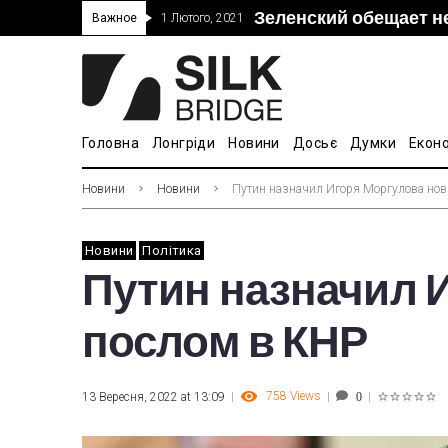
Зеленский обещает н
“Дочка” Beijing Skyr
Прошло 5-тое засед
В Украине ввели пош
Важное
1 Лютого, 2021
покупке “Мотор Сич”
вопросам культуры
Головна
Лонгріди
Новини
Досьє
Думки
Екон
Новини
Новини
Путин назначил Игоря Моргулова но
Новини
Політика
Путин назначил 
послом в КНР
758
Views
13 Вересня, 2022 at 13:09
0
1
2
3
4
5