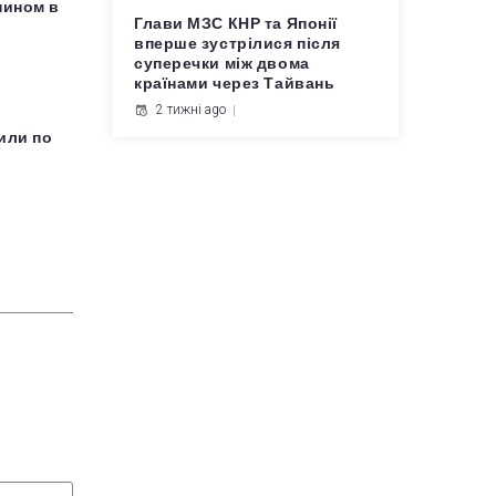
пином в
Глави МЗС КНР та Японії
вперше зустрілися після
суперечки між двома
країнами через Тайвань
2 тижні ago
или по