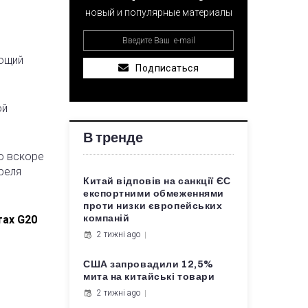
новый и популярные материалы
ующий
Подписаться
ой
В тренде
о вскоре
реля
Китай відповів на санкції ЄС
експортними обмеженнями
проти низки європейських
тах G20
компаній
2 тижні ago
США запровадили 12,5%
мита на китайські товари
2 тижні ago