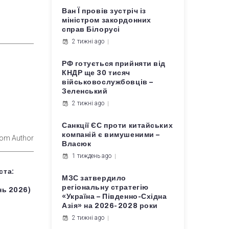
Ван Ї провів зустріч із
міністром закордонних
справ Білорусі
2 тижні ago
РФ готується прийняти від
КНДР ще 30 тисяч
військовослужбовців –
Зеленський
2 тижні ago
Санкції ЄС проти китайських
компаній є вимушеними –
rom Author
Власюк
1 тиждень ago
ста:
МЗС затвердило
регіональну стратегію
нь 2026)
«Україна – Південно-Східна
Азія» на 2026-2028 роки
2 тижні ago