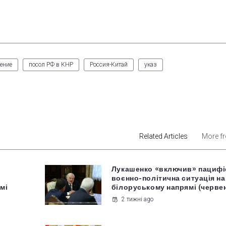
ение
посол РФ в КНР
Россия-Китай
указ
est
Related Articles
More f
Лукашенко «включив» пацифі
воєнно-політична ситуація на
мі
білоруському напрямі (черве
2 тижні ago