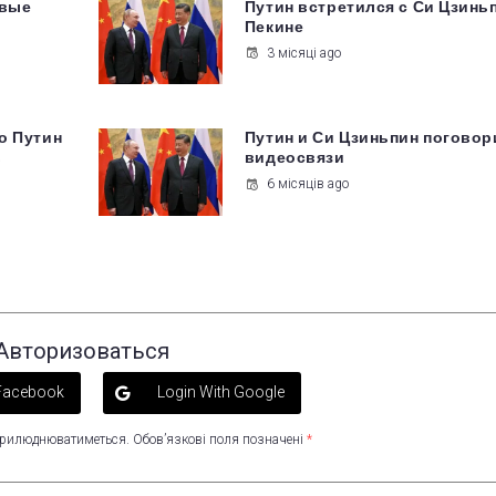
овые
Путин встретился с Си Цзинь
Пекине
3 місяці ago
о Путин
Путин и Си Цзиньпин поговор
в
видеосвязи
6 місяців ago
Авторизоваться
 Facebook
Login With Google
оприлюднюватиметься.
Обов’язкові поля позначені
*