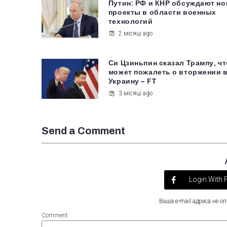
Путин: РФ и КНР обсуждают н
проекты в области военных
технологий
2 місяці ago
Си Цзиньпин сказал Трампу, чт
может пожалеть о вторжении 
Украину – FT
3 місяці ago
Send a Comment
Login With
Ваша e-mail адреса не 
Comment