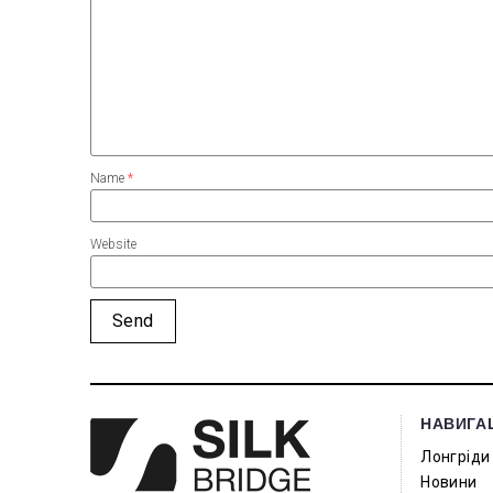
Name
*
Website
НАВИГА
Лонгріди
Новини