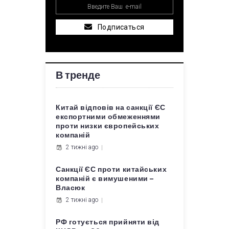
Подписаться
В тренде
Китай відповів на санкції ЄС
експортними обмеженнями
проти низки європейських
компаній
2 тижні ago
Санкції ЄС проти китайських
компаній є вимушеними –
Власюк
2 тижні ago
РФ готується прийняти від