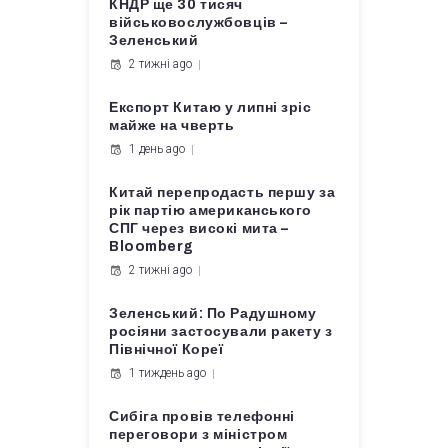
КНДР ще 30 тисяч
військовослужбовців –
Зеленський
2 тижні ago
Експорт Китаю у липні зріс
майже на чверть
1 день ago
Китай перепродасть першу за
рік партію американського
СПГ через високі мита –
Bloomberg
2 тижні ago
Зеленський: По Радушному
росіяни застосували ракету з
Північної Кореї
1 тиждень ago
Сибіга провів телефонні
переговори з міністром