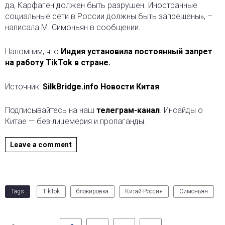
да, Карфаген должен быть разрушен. Иностранные
социальные сети в России должны быть запрещены», –
написала М. Симоньян в сообщении.
Напомним, что
Индия установила постоянный запрет
на работу TikTok в стране.
Источник:
SilkBridge.info Новости Китая
Подписывайтесь на наш
телеграм-канал
. Инсайды о
Китае — без лицемерия и пропаганды.
Leave a comment
Tags
TikTok
блокировка
Китай-Россия
Симоньян
Facebook
Twitter
LinkedIn
Pinterest