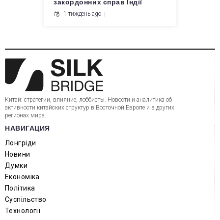
закордонних справ Індії
1 тиждень ago
Китай: стратегии, влияние, лоббисты. Новости и аналитика об
активности китайских структур в Восточной Европе и в других
регионах мира.
НАВИГАЦИЯ
Лонгріди
Новини
Думки
Економіка
Політика
Суспільство
Технології