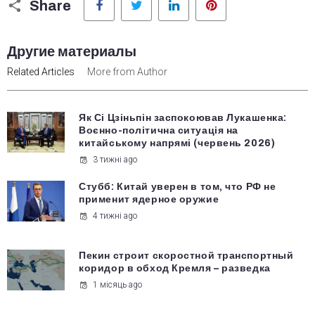
Share
Другие материалы
Related Articles
More from Author
Як Сі Цзіньпін заспокоював Лукашенка:
Воєнно-політична ситуація на
китайському напрямі (червень 2026)
3 тижні ago
Стубб: Китай уверен в том, что РФ не
применит ядерное оружие
4 тижні ago
Пекин строит скоростной транспортный
коридор в обход Кремля – разведка
1 місяць ago