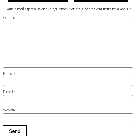
Ваша e-mail адреса не оприлюднюватиметься.
Обов’язкові поля позначені
*
Comment
Name
*
E-mail
*
Website