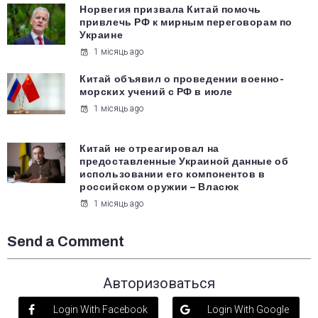
Норвегия призвала Китай помочь
привлечь РФ к мирным переговорам по
Украине
1 місяць ago
Китай объявил о проведении военно-
морских учений с РФ в июле
1 місяць ago
Китай не отреагировал на
предоставленные Украиной данные об
использовании его компонентов в
российском оружии – Власюк
1 місяць ago
Send a Comment
Авторизоваться
Login With Facebook
Login With Google