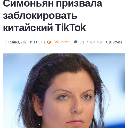
Симоньян призвала
заблокировать
китайский TikTok
852
Views
17 Травня, 2021 at 11:51
0
(
0 votes
)
0
1
2
3
4
5