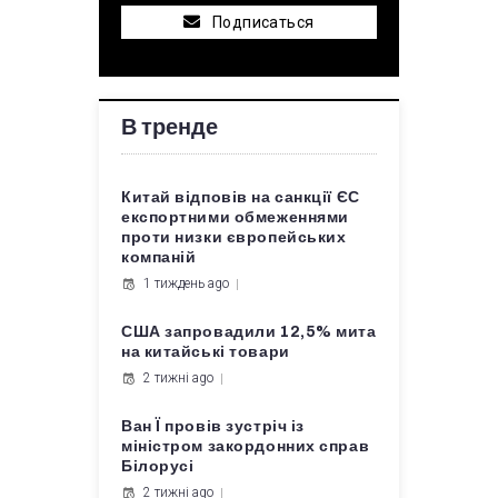
Подписаться
В тренде
Китай відповів на санкції ЄС
експортними обмеженнями
проти низки європейських
компаній
1 тиждень ago
США запровадили 12,5% мита
на китайські товари
2 тижні ago
Ван Ї провів зустріч із
міністром закордонних справ
Білорусі
2 тижні ago