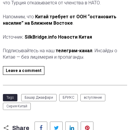
что Турция отказывается от членства в НАТО.
Напомним, что
Китай требует от ООН “остановить
насилие” на Ближнем Востоке
.
Источник:
SilkBridge.info Новости Китая
Подписывайтесь на наш
телеграм-канал
. Инсайды о
Китае — без лицемерия и пропаганды.
Leave a comment
Tags
Башар Джаафари
БРИКС
вступление
Сирия-Китай
Facebook
Twitter
LinkedIn
Pinterest
Share