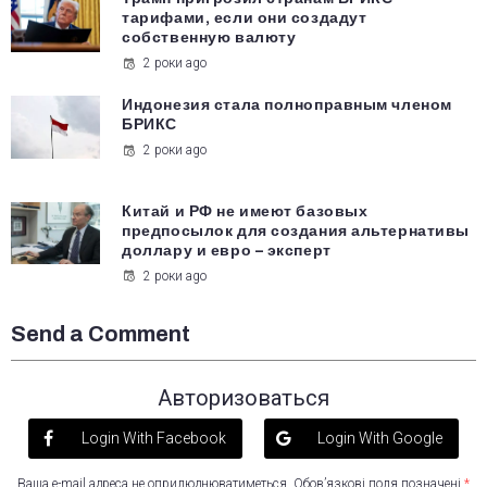
тарифами, если они создадут
собственную валюту
2 роки ago
Индонезия стала полноправным членом
БРИКС
2 роки ago
Китай и РФ не имеют базовых
предпосылок для создания альтернативы
доллару и евро – эксперт
2 роки ago
Send a Comment
Авторизоваться
Login With Facebook
Login With Google
Ваша e-mail адреса не оприлюднюватиметься.
Обов’язкові поля позначені
*