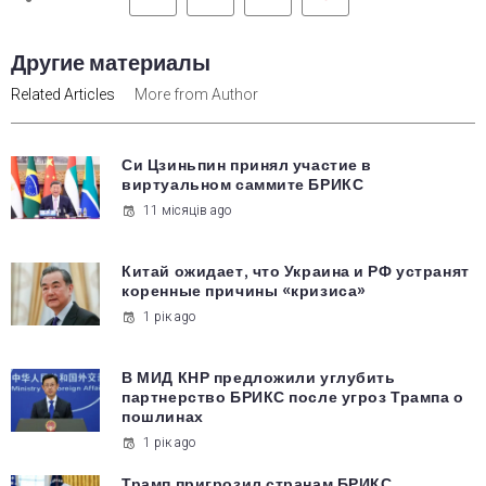
Другие материалы
Related Articles
More from Author
Си Цзиньпин принял участие в
виртуальном саммите БРИКС
11 місяців ago
Китай ожидает, что Украина и РФ устранят
коренные причины «кризиса»
1 рік ago
В МИД КНР предложили углубить
партнерство БРИКС после угроз Трампа о
пошлинах
1 рік ago
Трамп пригрозил странам БРИКС