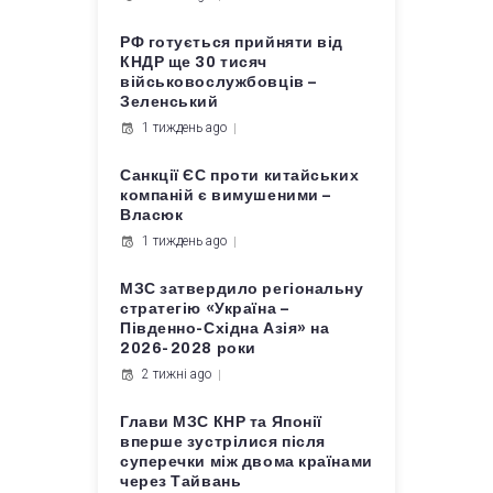
РФ готується прийняти від
КНДР ще 30 тисяч
військовослужбовців –
Зеленський
1 тиждень ago
Санкції ЄС проти китайських
компаній є вимушеними –
Власюк
1 тиждень ago
МЗС затвердило регіональну
стратегію «Україна –
Південно-Східна Азія» на
2026-2028 роки
2 тижні ago
Глави МЗС КНР та Японії
вперше зустрілися після
суперечки між двома країнами
через Тайвань