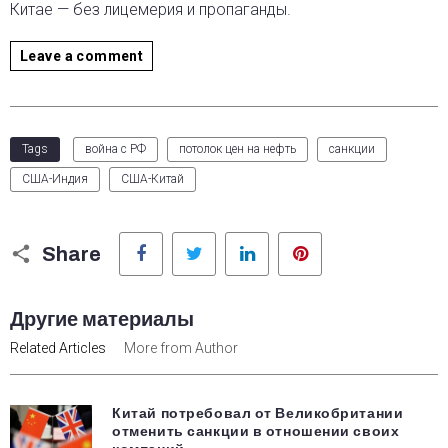
Китае — без лицемерия и пропаганды.
Leave a comment
Tags
война с РФ
потолок цен на нефть
санкции
США-Индия
США-Китай
Facebook
Twitter
LinkedIn
Pinterest
Share
Другие материалы
Related Articles
More from Author
Китай потребовал от Великобритании
отменить санкции в отношении своих