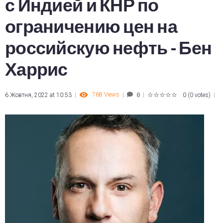
с Индией и КНР по
ограничению цен на
российскую нефть - Бен
Харрис
768
Views
6 Жовтня, 2022 at 10:53
0
(
0 votes
)
0
1
2
3
4
5