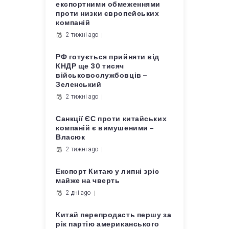
експортними обмеженнями
проти низки європейських
компаній
2 тижні ago
РФ готується прийняти від
КНДР ще 30 тисяч
військовослужбовців –
Зеленський
2 тижні ago
Санкції ЄС проти китайських
компаній є вимушеними –
Власюк
2 тижні ago
Експорт Китаю у липні зріс
майже на чверть
2 дні ago
Китай перепродасть першу за
рік партію американського