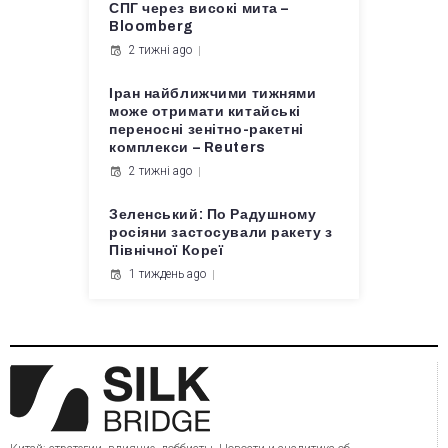
СПГ через високі мита –
Bloomberg
2 тижні ago
Іран найближчими тижнями
може отримати китайські
переносні зенітно-ракетні
комплекси – Reuters
2 тижні ago
Зеленський: По Радушному
росіяни застосували ракету з
Північної Кореї
1 тиждень ago