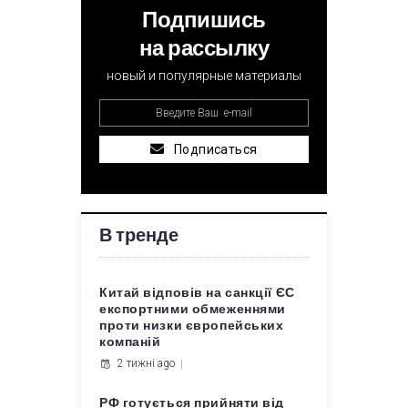
Подпишись
на рассылку
новый и популярные материалы
Подписаться
В тренде
Китай відповів на санкції ЄС
експортними обмеженнями
проти низки європейських
компаній
2 тижні ago
РФ готується прийняти від