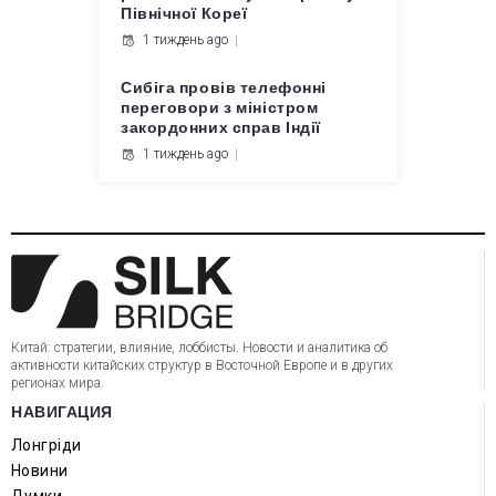
Північної Кореї
1 тиждень ago
Сибіга провів телефонні
переговори з міністром
закордонних справ Індії
1 тиждень ago
Китай: стратегии, влияние, лоббисты. Новости и аналитика об
активности китайских структур в Восточной Европе и в других
регионах мира.
НАВИГАЦИЯ
Лонгріди
Новини