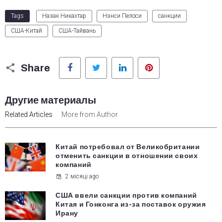
Tags
Назак Никахтар
Нэнси Пелоси
санкции
США-Китай
США-Тайвань
Facebook
Twitter
LinkedIn
Pinterest
Share
Другие материалы
Related Articles
More from Author
Китай потребовал от Великобритании
отменить санкции в отношении своих
компаний
2 місяці ago
США ввели санкции против компаний
Китая и Гонконга из-за поставок оружия
Ирану