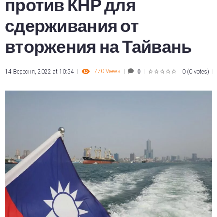
против КНР для
сдерживания от
вторжения на Тайвань
770
Views
14 Вересня, 2022 at 10:54
0
(
0 votes
)
0
1
2
3
4
5