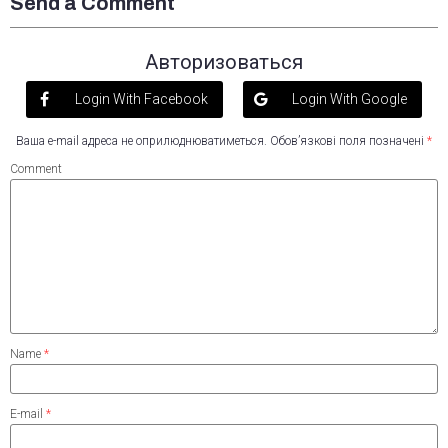
Send a Comment
Авторизоваться
Login With Facebook
Login With Google
Ваша e-mail адреса не оприлюднюватиметься.
Обов’язкові поля позначені
*
Comment
Name
*
E-mail
*