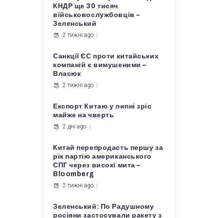
КНДР ще 30 тисяч
військовослужбовців –
Зеленський
2 тижні ago
Санкції ЄС проти китайських
компаній є вимушеними –
Власюк
2 тижні ago
Експорт Китаю у липні зріс
майже на чверть
2 дні ago
Китай перепродасть першу за
рік партію американського
СПГ через високі мита –
Bloomberg
2 тижні ago
Зеленський: По Радушному
росіяни застосували ракету з