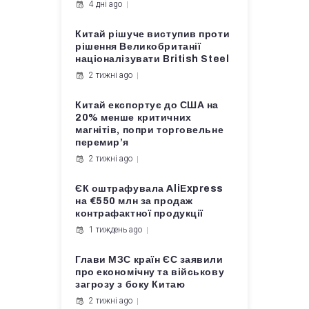
4 дні ago
Китай рішуче виступив проти
рішення Великобританії
націоналізувати British Steel
2 тижні ago
Китай експортує до США на
20% менше критичних
магнітів, попри торговельне
перемир’я
2 тижні ago
ЄК оштрафувала AliExpress
на €550 млн за продаж
контрафактної продукції
1 тиждень ago
Глави МЗС країн ЄС заявили
про економічну та військову
загрозу з боку Китаю
2 тижні ago