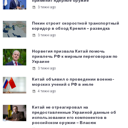
применит ядерное оружие
3 тижні ago
Пекин строит скоростной транспортный
коридор в обход Кремля – разведка
3 тижні ago
Норвегия призвала Китай помочь
привлечь РФ к мирным переговорам по
Украине
3 тижні ago
Китай объявил о проведении военно-
морских учений с РФ в июле
4 тижні ago
Китай не отреагировал на
предоставленные Украиной данные об
использовании его компонентов в
российском оружии – Власюк