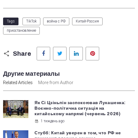
Tags
TikTok
война с РФ
Китай-Россия
приостановление
Facebook
Twitter
LinkedIn
Pinterest
Share
Другие материалы
Related Articles
More from Author
Як Сі Цзіньпін заспокоював Лукашенка:
Воєнно-політична ситуація на
китайському напрямі (червень 2026)
1 тиждень ago
Стубб: Китай уверен в том, что РФ не