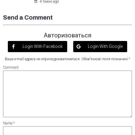
4 тижні ago
Send a Comment
Авторизоваться
Login With Facebook
Login With Google
Ваша e-mail адреса не оприлюднюватиметься.
Обов’язкові поля позначені
*
Comment
Name
*