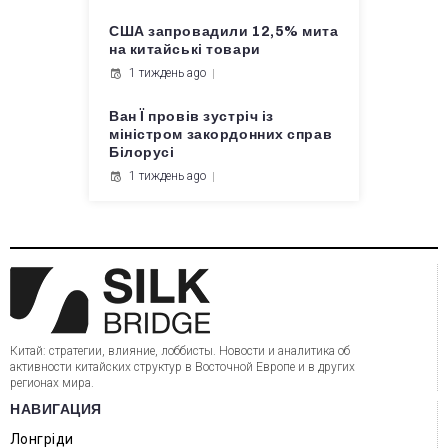
США запровадили 12,5% мита
на китайські товари
1 тиждень ago
Ван Ї провів зустріч із
міністром закордонних справ
Білорусі
1 тиждень ago
Китай: стратегии, влияние, лоббисты. Новости и аналитика об
активности китайских структур в Восточной Европе и в других
регионах мира.
НАВИГАЦИЯ
Лонгріди