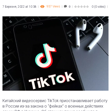
937
Views
7 Березня, 2022 at 10:38
0
(
0 votes
)
0
1
2
3
4
5
Китайский видеосервис TikTok приостанавливает работу
в России из-за закона о “фейках” о военных действиях