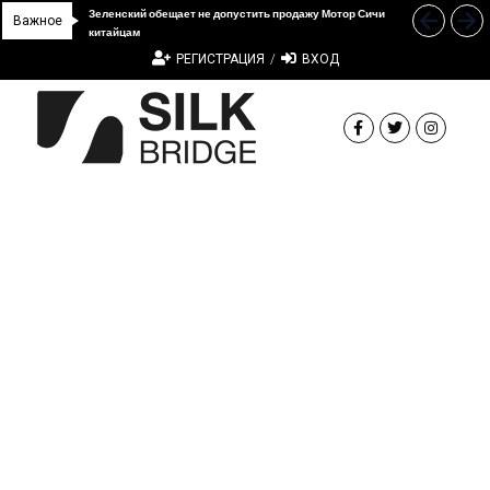
Зеленский обещает не допустить продажу Мотор Сичи
Прошло 5-тое заседание украинско-китайской
“Дочка” Beijing Skyrizon и DCH Group подали новую
В Украине ввели пошлину на стальные трубы из Китая
Важное
китайцам
Подкомиссии по вопросам культуры
заявку в АМКУ о покупке “Мотор Сич”
РЕГИСТРАЦИЯ
/
ВХОД