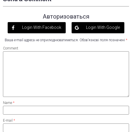
Авторизоваться
Login With Facebook
Login With Google
Ваша e-mail адреса не оприлюднюватиметься.
Обов’язкові поля позначені
*
Comment
Name
*
E-mail
*