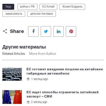
Tags
война с РФ
ЕС-Китай
Жозеп Боррель
зависимость
цепочки поставок
Facebook
Twitter
LinkedIn
Pinterest
Share
Другие материалы
Related Articles
More from Author
ЕС готовит введение пошлин на китайские
гибридные автомобили
1 місяць ago
ЕС ищет способы ограничить китайский
экспорт – СМИ
2 місяці ago