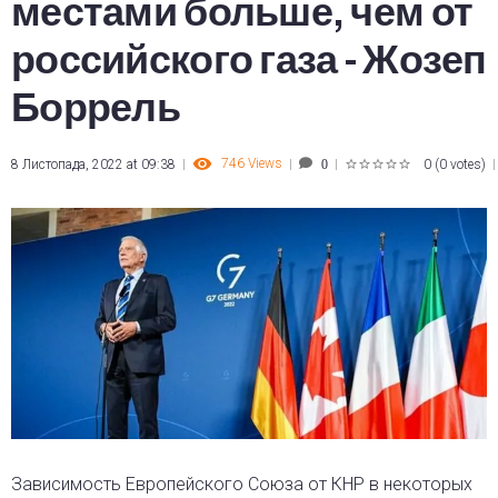
местами больше, чем от
российского газа - Жозеп
Боррель
746
Views
8 Листопада, 2022 at 09:38
0
(
0 votes
)
0
1
2
3
4
5
Зависимость Европейского Союза от КНР в некоторых