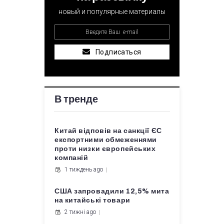
новый и популярные материалы
Подписаться
В тренде
Китай відповів на санкції ЄС
експортними обмеженнями
проти низки європейських
компаній
1 тиждень ago
США запровадили 12,5% мита
на китайські товари
2 тижні ago