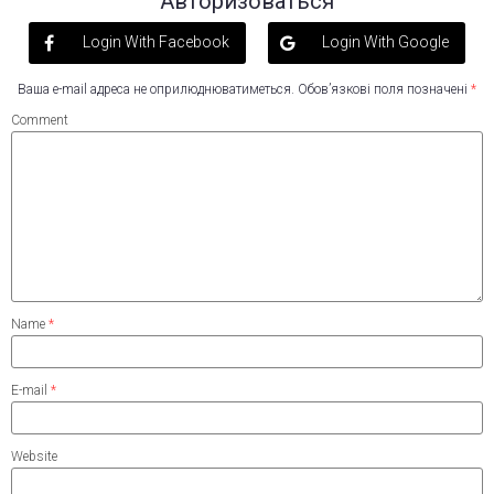
Авторизоваться
Login With Facebook
Login With Google
Ваша e-mail адреса не оприлюднюватиметься.
Обов’язкові поля позначені
*
Comment
Name
*
E-mail
*
Website