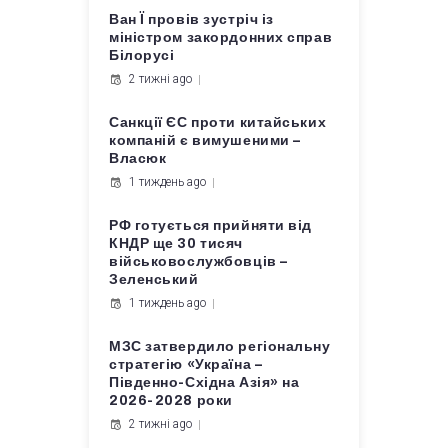
Ван Ї провів зустріч із
міністром закордонних справ
Білорусі
2 тижні ago
Санкції ЄС проти китайських
компаній є вимушеними –
Власюк
1 тиждень ago
РФ готується прийняти від
КНДР ще 30 тисяч
військовослужбовців –
Зеленський
1 тиждень ago
МЗС затвердило регіональну
стратегію «Україна –
Південно-Східна Азія» на
2026-2028 роки
2 тижні ago