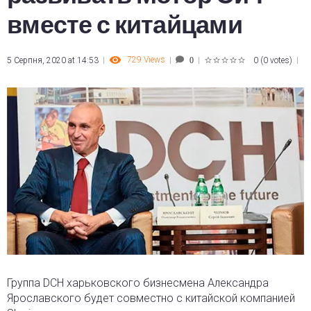
вместе с китайцами
729
Views
5 Серпня, 2020 at 14:53
0
(
0 votes
)
0
1
2
3
4
5
Группа DCH харьковского бизнесмена Александра
Ярославского будет совместно с китайской компанией