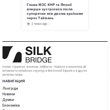
Глави МЗС КНР та Японії
вперше зустрілися після
суперечки між двома країнами
через Тайвань
2 тижні ago
Китай: стратегии, влияние, лоббисты. Новости и аналитика об
активности китайских структур в Восточной Европе и в других
регионах мира.
НАВИГАЦИЯ
Лонгріди
Новини
Думки
Економіка