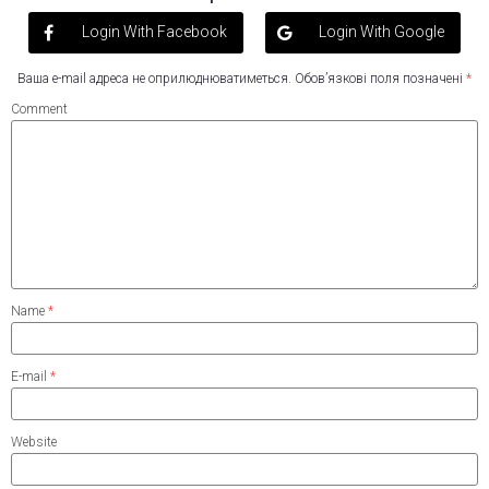
Login With Facebook
Login With Google
Ваша e-mail адреса не оприлюднюватиметься.
Обов’язкові поля позначені
*
Comment
Name
*
E-mail
*
Website