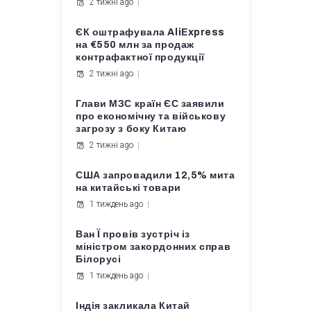
2 тижні ago
ЄК оштрафувала AliExpress
на €550 млн за продаж
контрафактної продукції
2 тижні ago
Глави МЗС країн ЄС заявили
про економічну та військову
загрозу з боку Китаю
2 тижні ago
США запровадили 12,5% мита
на китайські товари
1 тиждень ago
Ван Ї провів зустріч із
міністром закордонних справ
Білорусі
1 тиждень ago
Індія закликала Китай