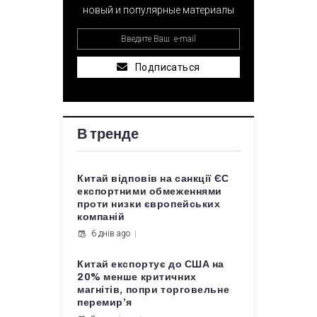
новый и популярные материалы
Подписаться
В тренде
Китай відповів на санкції ЄС
експортними обмеженнями
проти низки європейських
компаній
6 днів ago
Китай експортує до США на
20% менше критичних
магнітів, попри торговельне
перемир’я