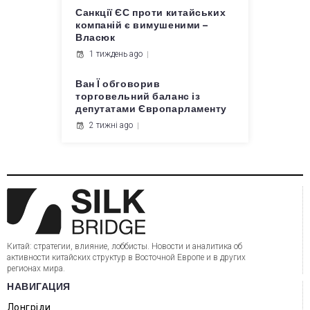
Санкції ЄС проти китайських
компаній є вимушеними –
Власюк
1 тиждень ago
Ван Ї обговорив
торговельний баланс із
депутатами Європарламенту
2 тижні ago
Китай: стратегии, влияние, лоббисты. Новости и аналитика об
активности китайских структур в Восточной Европе и в других
регионах мира.
НАВИГАЦИЯ
Лонгріди