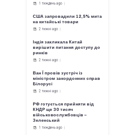
1 тиждень ago
США запровадили 12,5% мита
на китайські товари
2 тижні ago
Індія закликала Китай
вирішити питання доступу до
ринків
2 тижні ago
Ван Ї провів зустріч із
міністром закордонних справ
Білорусі
2 тижні ago
РФ готується прийняти від
КНДР ще 30 тисяч
військовослужбовців –
Зеленський
1 тиждень ago