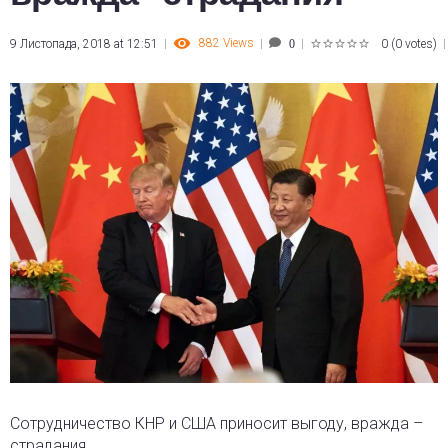
882
Views
9 Листопада, 2018 at 12:51
0
(
0 votes
)
0
1
2
3
4
5
Сотрудничество КНР и США приносит выгоду, вражда –
страдания