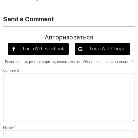
Send a Comment
Авторизоваться
Login With Facebook
Login With Google
Ваша e-mail адреса не оприлюднюватиметься.
Обов’язкові поля позначені
*
Comment
Name
*