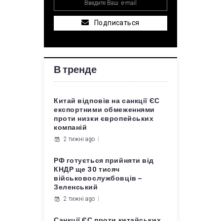
Подписаться
В тренде
Китай відповів на санкції ЄС
експортними обмеженнями
проти низки європейських
компаній
2 тижні ago
РФ готується прийняти від
КНДР ще 30 тисяч
військовослужбовців –
Зеленський
2 тижні ago
Санкції ЄС проти китайських