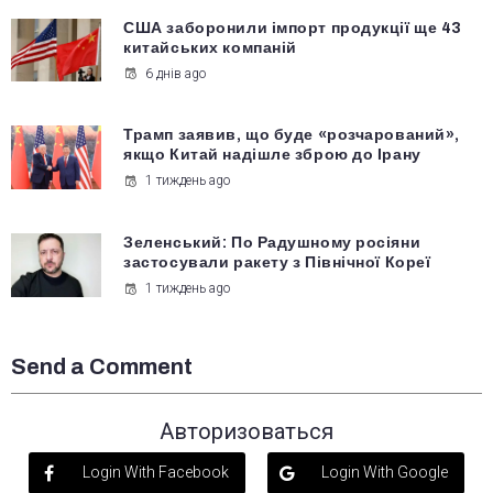
США заборонили імпорт продукції ще 43
китайських компаній
6 днів ago
Трамп заявив, що буде «розчарований»,
якщо Китай надішле зброю до Ірану
1 тиждень ago
Зеленський: По Радушному росіяни
застосували ракету з Північної Кореї
1 тиждень ago
Send a Comment
Авторизоваться
Login With Facebook
Login With Google