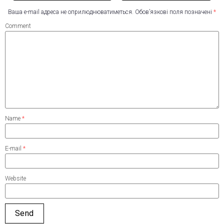
Ваша e-mail адреса не оприлюднюватиметься.
Обов’язкові поля позначені
*
Comment
Name
*
E-mail
*
Website