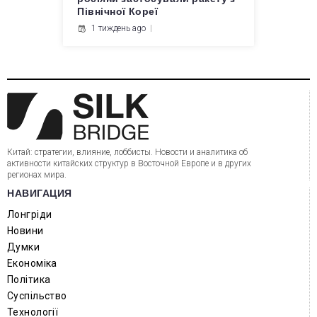
Північної Кореї
1 тиждень ago
Китай: стратегии, влияние, лоббисты. Новости и аналитика об
активности китайских структур в Восточной Европе и в других
регионах мира.
НАВИГАЦИЯ
Лонгріди
Новини
Думки
Економіка
Політика
Суспільство
Технології