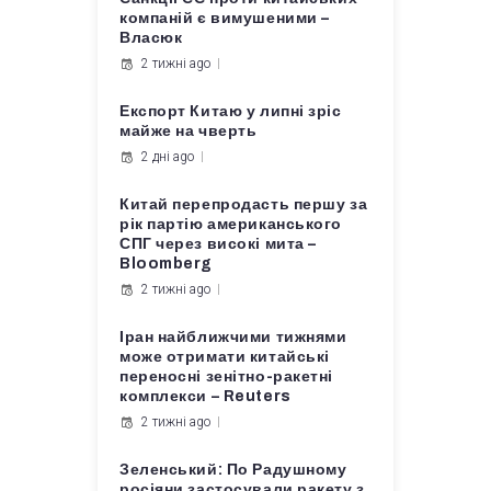
компаній є вимушеними –
Власюк
2 тижні ago
Експорт Китаю у липні зріс
майже на чверть
2 дні ago
Китай перепродасть першу за
рік партію американського
СПГ через високі мита –
Bloomberg
2 тижні ago
Іран найближчими тижнями
може отримати китайські
переносні зенітно-ракетні
комплекси – Reuters
2 тижні ago
Зеленський: По Радушному
росіяни застосували ракету з