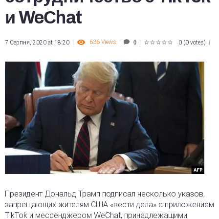
и WeСhat
636
Views
7 Серпня, 2020 at 18:20
0
(
0 votes
)
0
1
2
3
4
5
Президент Дональд Трамп подписал несколько указов,
запрещающих жителям США «вести дела» с приложением
TikTok и мессенджером WeСhat, принадлежащими