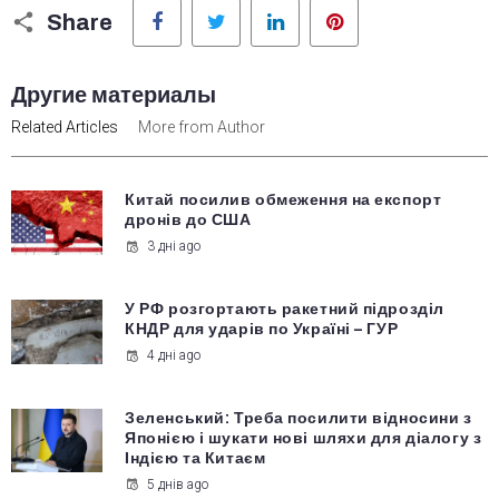
Facebook
Twitter
LinkedIn
Pinterest
Share
Другие материалы
Related Articles
More from Author
Китай посилив обмеження на експорт
дронів до США
3 дні ago
У РФ розгортають ракетний підрозділ
КНДР для ударів по Україні – ГУР
4 дні ago
Зеленський: Треба посилити відносини з
Японією і шукати нові шляхи для діалогу з
Індією та Китаєм
5 днів ago