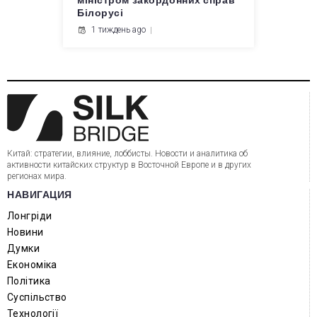
міністром закордонних справ
Білорусі
1 тиждень ago
Китай: стратегии, влияние, лоббисты. Новости и аналитика об
активности китайских структур в Восточной Европе и в других
регионах мира.
НАВИГАЦИЯ
Лонгріди
Новини
Думки
Економіка
Політика
Суспільство
Технології