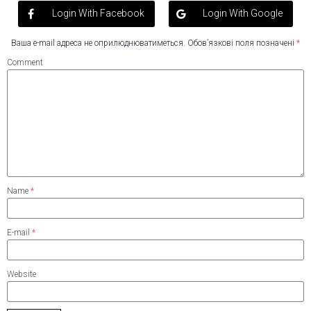
Login With Facebook
Login With Google
Ваша e-mail адреса не оприлюднюватиметься.
Обов’язкові поля позначені
*
Comment
Name
*
E-mail
*
Website