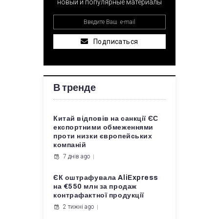
новый и популярные материалы
Подписаться
В тренде
Китай відповів на санкції ЄС
експортними обмеженнями
проти низки європейських
компаній
7 днів ago
ЄК оштрафувала AliExpress
на €550 млн за продаж
контрафактної продукції
2 тижні ago