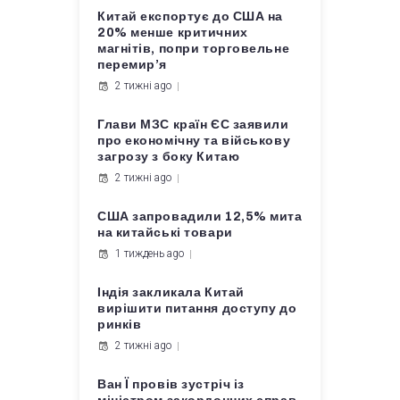
Китай експортує до США на
20% менше критичних
магнітів, попри торговельне
перемир’я
2 тижні ago
Глави МЗС країн ЄС заявили
про економічну та військову
загрозу з боку Китаю
2 тижні ago
США запровадили 12,5% мита
на китайські товари
1 тиждень ago
Індія закликала Китай
вирішити питання доступу до
ринків
2 тижні ago
Ван Ї провів зустріч із