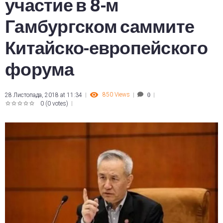
участие в 8-м
Гамбургском саммите
Китайско-европейского
форума
850
Views
28 Листопада, 2018 at 11:34
0
0
(
0 votes
)
1
2
3
4
5