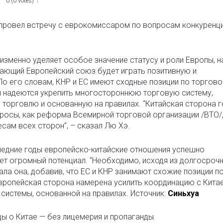
0
(
0 votes
)
 провел встречу с еврокомиссаром по вопросам конкуренц
изменно уделяет особое значение статусу и роли Европы, н
тающий Европейский союз будет играть позитивную и
о его словам, КНР и ЕС имеют сходные позиции по торгово
ы надеются укрепить многостороннюю торговую систему,
торговлю и основанную на правилах. “Китайская сторона 
росы, как реформа Всемирной торговой организации /ВТО/,
есам всех сторон”, – сказал Лю Хэ.
оследние годы европейско-китайские отношения успешно
ет огромный потенциал. “Необходимо, исходя из долгосроч
зала она, добавив, что ЕС и КНР занимают схожие позиции п
европейская сторона намерена усилить координацию с Кита
истемы, основанной на правилах. Источник:
Синьхуа
ды о Китае — без лицемерия и пропаганды.