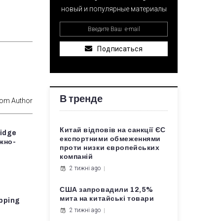
новый и популярные материалы
Подписаться
В тренде
rom Author
Китай відповів на санкції ЄС
ridge
експортними обмеженнями
жно-
проти низки європейських
компаній
2 тижні ago
США запровадили 12,5%
мита на китайські товари
pping
2 тижні ago