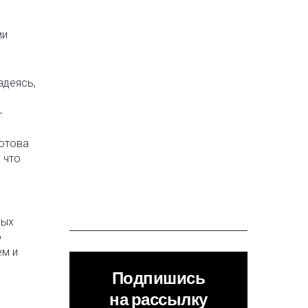
ии
адеясь,
-
готова
 что
ных
о
ем и
Подпишись
на рассылку