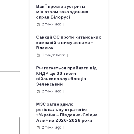
Ван Ї провів зустріч із
міністром закордонних
справ Білорусі
2 тижні ago
Санкції ЄС проти китайських
компаній є вимушеними –
Власюк
1 тиждень ago
РФ готується прийняти від
КНДР ще 30 тисяч
військовослужбовців –
Зеленський
2 тижні ago
МЗС затвердило
регіональну стратегію
«Україна – Південно-Східна
Азія» на 2026-2028 роки
2 тижні ago