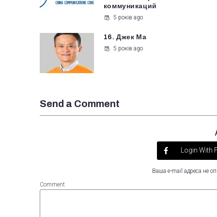
коммуникаций
5 років ago
16. Джек Ма
5 років ago
Send a Comment
Login With
Ваша e-mail адреса не 
Comment