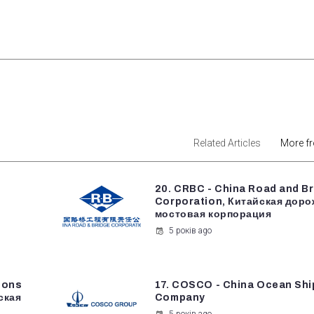
est
Related Articles
More f
20. CRBC - China Road and B
Corporation, Китайская доро
мостовая корпорация
5 років ago
ions
17. COSCO - China Ocean Shi
ская
Company