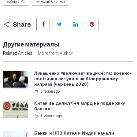
война с РФ
Николай Снопков
Facebook
Twitter
LinkedIn
Pinterest
Share
Другие материалы
Related Articles
More from Author
Лукашенко «включив» пацифіста: воєнно-
політична ситуація на білоруському
напрямі (червень 2026)
3 тижні ago
Китай выделил $44 млрд на поддержку
банков
1 місяць ago
Банки и НПЗ Китая и Индии начали