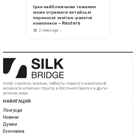
Іран найближчими тижнями
може отримати китайські
переносні зенітно-ракетні
комплекси – Reuters
2 тижні ago
Китай: стратегии, влияние, лоббисты. Новости и аналитика об
активности китайских структур в Восточной Европе и в других
регионах мира.
НАВИГАЦИЯ
Лонгріди
Новини
Думки
Економіка