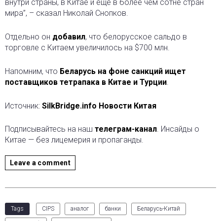
внутри страны, в Китае и еще в более чем сотне стран
мира”, – сказал Николай Снопков.
Отдельно он
добавил
, что белорусское сальдо в
торговле с Китаем увеличилось на $700 млн.
Напомним, что
Беларусь на фоне санкций ищет
поставщиков тетрапака в Китае и Турции
.
Источник:
SilkBridge.info Новости Китая
Подписывайтесь на наш
телеграм-канал
. Инсайды о
Китае — без лицемерия и пропаганды.
Leave a comment
Tags
CIPS
аналог
банки
Беларусь-Китай