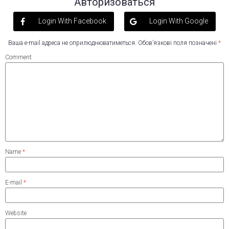
Авторизоваться
Login With Facebook
Login With Google
Ваша e-mail адреса не оприлюднюватиметься.
Обов’язкові поля позначені
*
Comment
Name
*
E-mail
*
Website