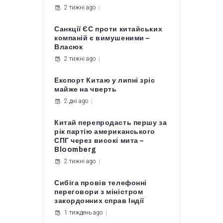
2 тижні ago
Санкції ЄС проти китайських
компаній є вимушеними –
Власюк
2 тижні ago
Експорт Китаю у липні зріс
майже на чверть
2 дні ago
Китай перепродасть першу за
рік партію американського
СПГ через високі мита –
Bloomberg
2 тижні ago
Сибіга провів телефонні
переговори з міністром
закордонних справ Індії
1 тиждень ago