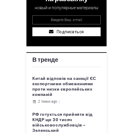
новый и популярные материалы
Подписаться
В тренде
Китай відповів на санкції ЄС
експортними обмеженнями
проти низки європейських
компаній
2 тижні ago
РФ готується прийняти від
КНДР ще 30 тисяч
військовослужбовців –
Зеленський