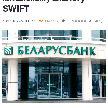
SWIFT
832
Views
7 Вересня, 2022 at 10:43
0
(
0 votes
)
0
1
2
3
4
5