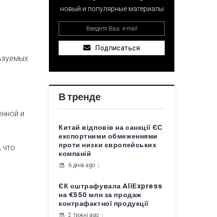
новый и популярные материалы
Подписаться
льзуемых
В тренде
енной и
Китай відповів на санкції ЄС
експортними обмеженнями
проти низки європейських
 что
компаній
6 днів ago
ЄК оштрафувала AliExpress
на €550 млн за продаж
контрафактної продукції
2 тижні ago