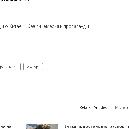
ды о Китае — без лицемерия и пропаганды.
граничения
экспорт
est
Related Articles
More f
ия на
Китай приостановил экспорт 