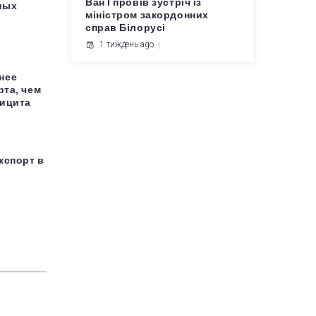
Ван Ї провів зустріч із
ных
міністром закордонних
справ Білорусі
1 тиждень ago
нее
рта, чем
фицита
кспорт в