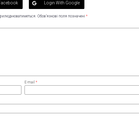
 Facebook
Login With Google
оприлюднюватиметься.
Обов’язкові поля позначені
*
E-mail
*