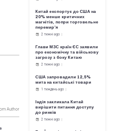
Китай експортує до США на
20% менше критичних
магнітів, попри торговельне
перемир’я
2 тижні ago
Глави МЗС країн ЄС заявили
про економічну та військову
загрозу з боку Китаю
2 тижні ago
США запровадили 12,5%
мита на китайські товари
1 тиждень ago
Індія закликала Китай
вирішити питання доступу
rom Author
до ринків
2 тижні ago
в