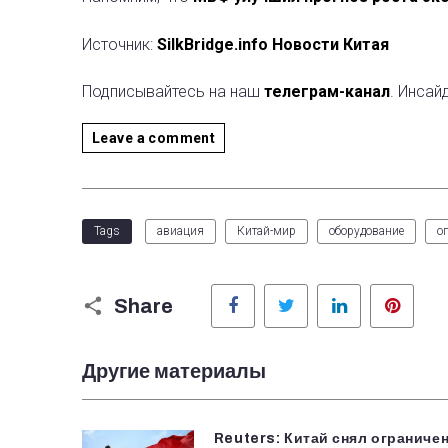
Источник:
SilkBridge.info Новости Китая
Подписывайтесь на наш
телеграм-канал
. Инсай
Leave a comment
Tags
авиация
Китай-мир
оборудование
о
Facebook
Twitter
LinkedIn
Pinter
Share
Другие материалы
Reuters: Китай снял ограничен