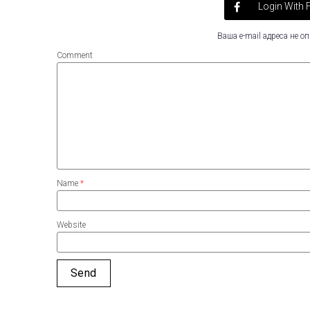
Login With
Ваша e-mail адреса не 
Comment
Name
*
Website