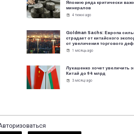
Японию ряда критически важ
минералов
4 тижні ago
Goldman Sachs: Европа силь
страдает от китайского экспо
от увеличения торгового де
1 місяць ago
Лукашенко хочет увеличить э
Китай до $4 млрд
3 місяці ago
Авторизоваться