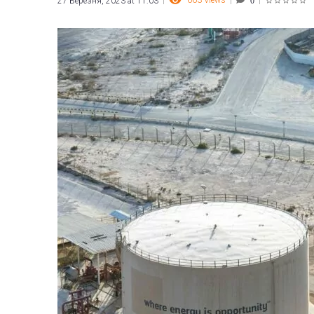
663
Views
27 Березня, 2023 at 11:03
0
1
2
3
4
5