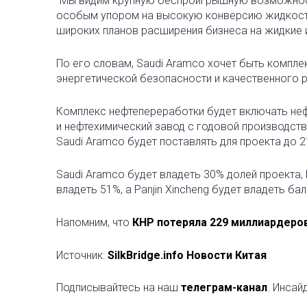
“Мы видим крупную беспроигрышную возможност
особым упором на высокую конверсию жидкосте
широких планов расширения бизнеса на жидкие и
По его словам, Saudi Aramco хочет быть компле
энергетической безопасности и качественного р
Комплекс нефтепереработки будет включать не
и нефтехимический завод с годовой производств
Saudi Aramco будет поставлять для проекта до 2
Saudi Aramco будет владеть 30% долей проекта, 
владеть 51%, а Panjin Xincheng будет владеть ба
Напомним, что
КНР потеряла 229 миллиардеров 
Источник:
SilkBridge.info Новости Китая
Подписывайтесь на наш
телеграм-канал
. Инсай