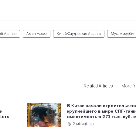
di Aramco
Амин Насер
Китай-Саудовская Аравия
Мухаммед бин
est
Related Articles
More f
В Китае начали строительств
е
крупнейшего в мире СПГ-танк
uters
вместимостью 271 тыс. куб. 
2 місяці ago