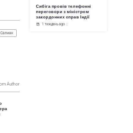
Сибіга провів телефонні
переговори з міністром
закордонних справ Індії
1 тиждень ago
 Салман
rom Author
о
ера
м