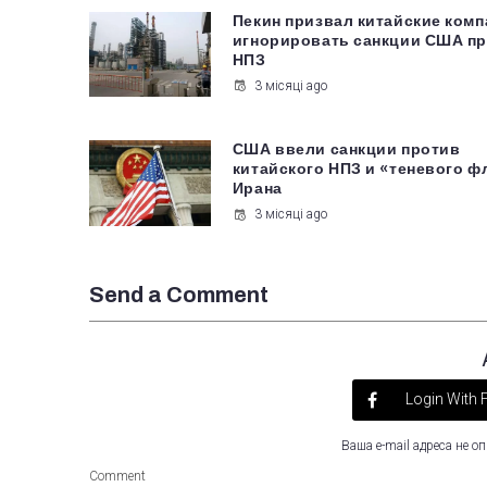
Пекин призвал китайские ком
игнорировать санкции США п
НПЗ
3 місяці ago
США ввели санкции против
китайского НПЗ и «теневого ф
Ирана
3 місяці ago
Send a Comment
Login With
Ваша e-mail адреса не 
Comment