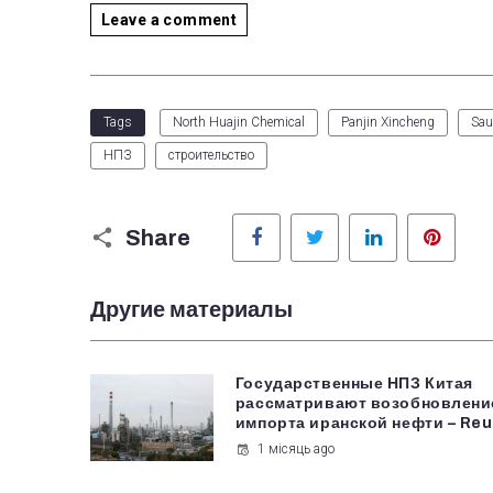
Leave a comment
Tags
North Huajin Chemical
Panjin Xincheng
Sau
НПЗ
строительство
Facebook
Twitter
LinkedIn
Pinter
Share
Другие материалы
Государственные НПЗ Китая
рассматривают возобновлени
импорта иранской нефти – Re
1 місяць ago