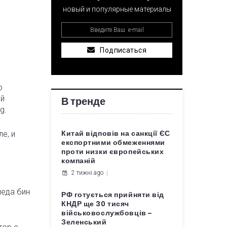
новый и популярные материалы
Подписаться
о
ый
В тренде
g.
е, и
Китай відповів на санкції ЄС
експортними обмеженнями
проти низки європейських
компаній
2 тижні ago
меда бин
РФ готується прийняти від
КНДР ще 30 тисяч
військовослужбовців –
Зеленський