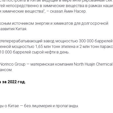
ь построить в Китае ведущий в мире интегрированный сек
й непосредственно в химические вещества в рамках наши
 химические вещества”, – сказал Амин Насер.
ксным источником энергии и химикатов для долгосрочной
азвития Китая.
фтеперерабатывающий завод мощностью 300 000 баррелей 
енной мощностью 1,65 млн тонн этилена и 2 млн тонн паракс
10 000 баррелей сырой нефти в день.
Norinco Group — материнская компания North Huajin Chemical
лансом.
за 2022 год.
ды о Китае — без лицемерия и пропаганды.