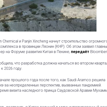
in Chemical и Panjin Xincheng начнут строительство огромног
мплекса в провинции Ляонин (КНР). Об этом заявил главн
ер на Форуме развития Китая в Пекине,
передаёт
Bloomber
бщила, что разработка должна начаться во втором квартал
к 2026 году.
ачале прошлого года после того, как Saudi Aramco решила
 из-за неопределенных перспектив, вызванных пандемией.
время визита наследного принца Саудовской Аравии Мухам