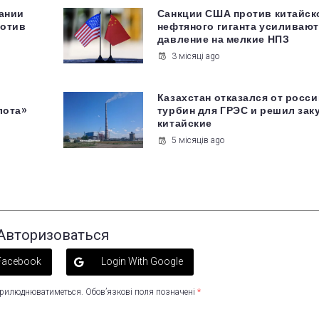
пании
Санкции США против китайск
ротив
нефтяного гиганта усиливаю
давление на мелкие НПЗ
3 місяці ago
Казахстан отказался от росс
лота»
турбин для ГРЭС и решил зак
китайские
5 місяців ago
Авторизоваться
 Facebook
Login With Google
оприлюднюватиметься.
Обов’язкові поля позначені
*