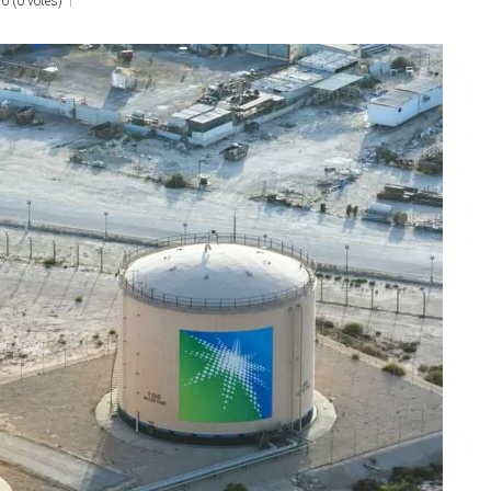
0
(
0 votes
)