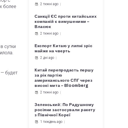
тор с
2 тижні ago
х более
Санкції ЄС проти китайських
компаній є вимушеними –
Власюк
2 тижні ago
в сутки
Експорт Китаю у липні зріс
майже на чверть
илола.
2 дні ago
Китай перепродасть першу
 — будет
за рік партію
американського СПГ через
високі мита – Bloomberg
2 тижні ago
Зеленський: По Радушному
росіяни застосували ракету
з Північної Кореї
1 тиждень ago